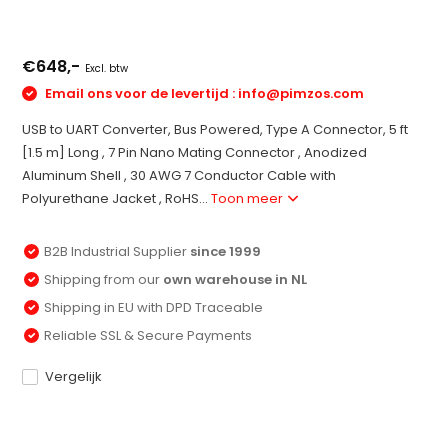
€648,-
Excl. btw
Email ons voor de levertijd :
info@pimzos.com
USB to UART Converter, Bus Powered, Type A Connector, 5 ft
[1.5 m] Long , 7 Pin Nano Mating Connector , Anodized
Aluminum Shell , 30 AWG 7 Conductor Cable with
Polyurethane Jacket , RoHS...
Toon meer
B2B Industrial Supplier
since 1999
Shipping from our
own warehouse in NL
Shipping in EU with DPD Traceable
Reliable SSL & Secure Payments
Vergelijk