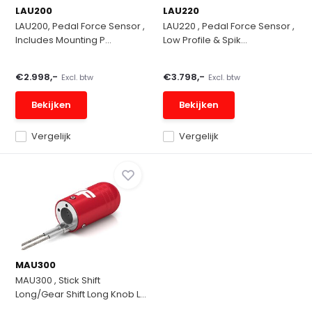
LAU200
LAU220
LAU200, Pedal Force Sensor ,
LAU220 , Pedal Force Sensor ,
Includes Mounting P...
Low Profile & Spik...
€2.998,-
€3.798,-
Excl. btw
Excl. btw
Bekijken
Bekijken
Vergelijk
Vergelijk
MAU300
MAU300 , Stick Shift
Long/Gear Shift Long Knob L...