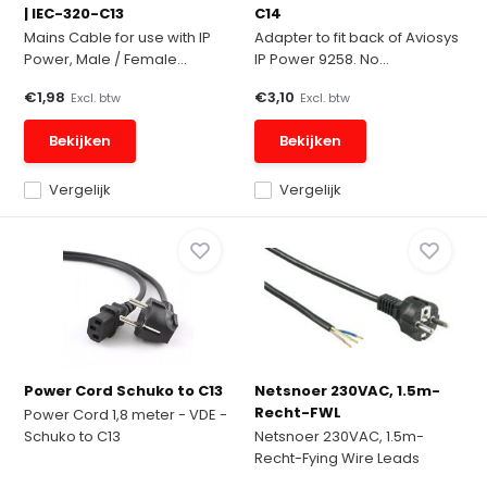
| IEC-320-C13
C14
Mains Cable for use with IP
Adapter to fit back of Aviosys
Power, Male / Female...
IP Power 9258. No...
€1,98
€3,10
Excl. btw
Excl. btw
Bekijken
Bekijken
Vergelijk
Vergelijk
Power Cord Schuko to C13
Netsnoer 230VAC, 1.5m-
Recht-FWL
Power Cord 1,8 meter - VDE -
Schuko to C13
Netsnoer 230VAC, 1.5m-
Recht-Fying Wire Leads