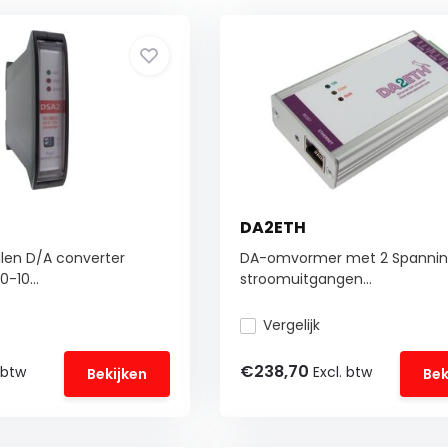
DA2ETH
len D/A converter
DA-omvormer met 2 Spannin
-10...
stroomuitgangen...
Vergelijk
€238,70
 btw
Excl. btw
Bekijken
Bek