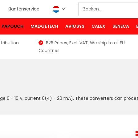
Klantenservice
PAPOUCH
MADGETECH
AVIOSYS
CALEX
SENECA
tribution
B2B Prices, Excl. VAT, We ship to all EU
Countries
tage 0 - 10 V, current 0(4) - 20 mA). These converters can proce