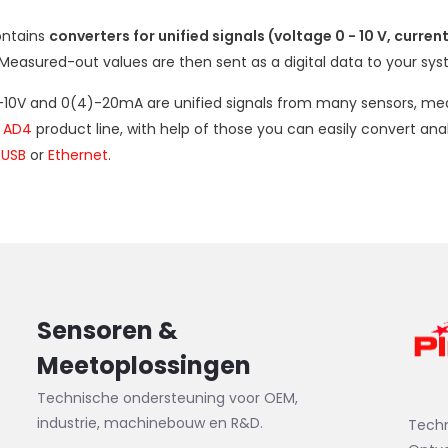
ontains
converters for unified signals (voltage 0 - 10 V, curren
 Measured-out values are then sent as a digital data to your sys
0-10V and 0(4)-20mA are unified signals from many sensors, m
m
AD4
product line, with help of those you can easily convert ana
,
USB
or
Ethernet
.
Sensoren &
Meetoplossingen
Technische ondersteuning voor OEM,
industrie, machinebouw en R&D.
Tech