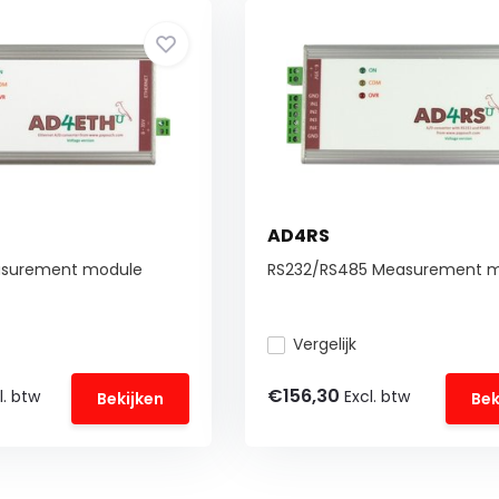
AD4RS
asurement module
RS232/RS485 Measurement 
Vergelijk
€156,30
l. btw
Excl. btw
Bekijken
Bek