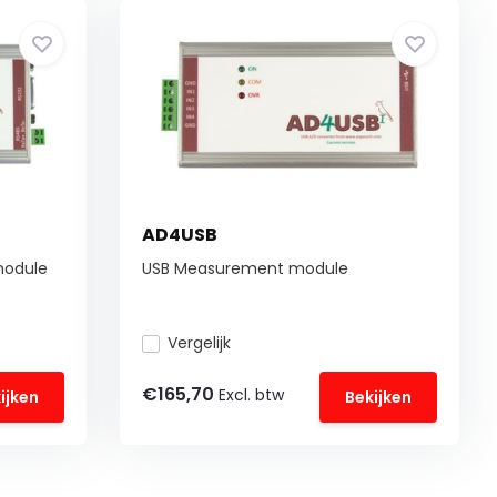
AD4USB
module
USB Measurement module
Vergelijk
€165,70
Excl. btw
ijken
Bekijken