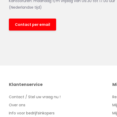
Kantooruren: maandag t/m vrijdag van 09.30 tot 17.00 uur
(Nederlandse tijd)
Contact per email
Klantenservice
M
Contact / Stel uw vraag nu !
Re
Over ons
Mi
Info voor bedrijfsinkopers
Mi