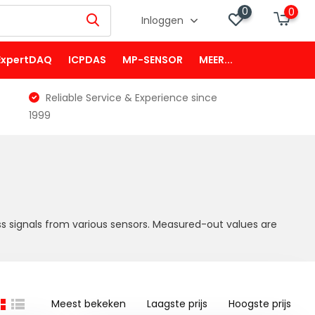
0
0
Inloggen
ExpertDAQ
ICPDAS
MP-SENSOR
MEER...
Reliable Service & Experience since
1999
ss signals from various sensors. Measured-out values are
Meest bekeken
Laagste prijs
Hoogste prijs