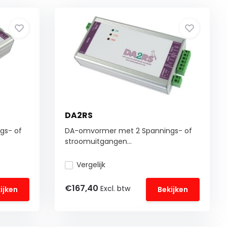
DA2RS
gs- of
DA-omvormer met 2 Spannings- of
stroomuitgangen...
Vergelijk
€167,40
Excl. btw
ijken
Bekijken