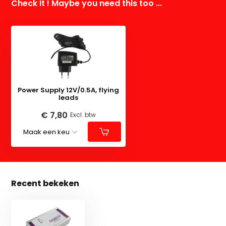
Check It ! Maybe you need this too ...
Power Supply 12V/0.5A, flying
leads
€ 7,80
Excl. btw
Recent bekeken