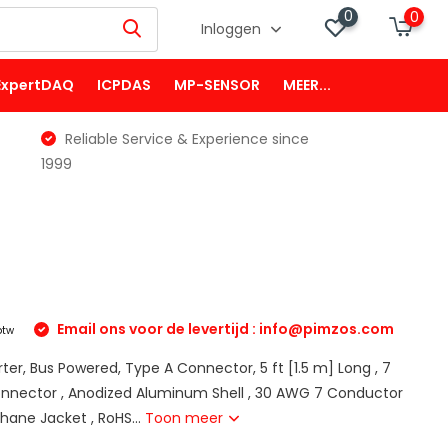
0
0
Inloggen
ExpertDAQ
ICPDAS
MP-SENSOR
MEER...
Reliable Service & Experience since
1999
Email ons voor de levertijd :
info@pimzos.com
 btw
er, Bus Powered, Type A Connector, 5 ft [1.5 m] Long , 7
nnector , Anodized Aluminum Shell , 30 AWG 7 Conductor
hane Jacket , RoHS...
Toon meer