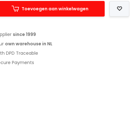
Toevoegen aan winkelwagen
upplier
since 1999
our
own warehouse in NL
with DPD Traceable
Secure Payments