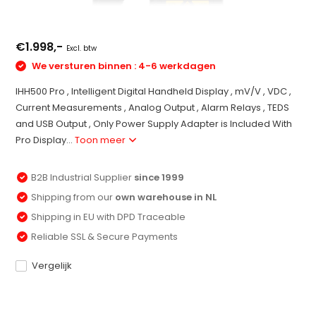
€1.998,-
Excl. btw
We versturen binnen : 4-6 werkdagen
IHH500 Pro , Intelligent Digital Handheld Display , mV/V , VDC ,
Current Measurements , Analog Output , Alarm Relays , TEDS
and USB Output , Only Power Supply Adapter is Included With
Pro Display...
Toon meer
B2B Industrial Supplier
since 1999
Shipping from our
own warehouse in NL
Shipping in EU with DPD Traceable
Reliable SSL & Secure Payments
Vergelijk