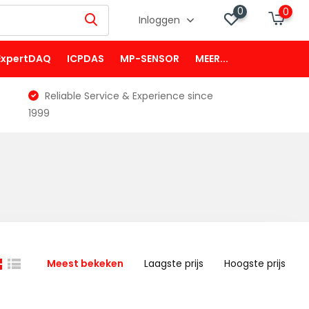
0
0
Inloggen
ExpertDAQ
ICPDAS
MP-SENSOR
MEER...
Reliable Service & Experience since
1999
Meest bekeken
Laagste prijs
Hoogste prijs