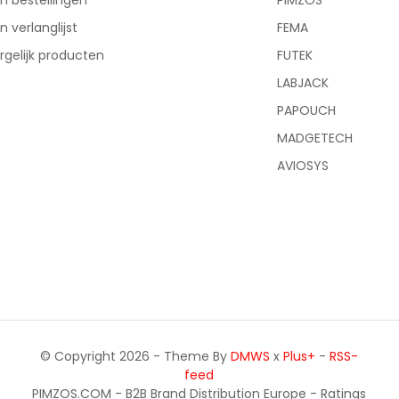
jn bestellingen
PIMZOS
jn verlanglijst
FEMA
rgelijk producten
FUTEK
LABJACK
PAPOUCH
MADGETECH
AVIOSYS
© Copyright 2026 - Theme By
DMWS
x
Plus+
-
RSS-
feed
PIMZOS.COM - B2B Brand Distribution Europe
- Ratings