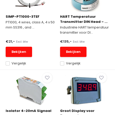
SIMP-PT1000-3TEF
HART Temperatuur
Transmitter DIN Head – ...
PT1000, 4 wires, class A, 4 x 50
mm SS316 , and ...
Industriële HART temperatuur
transmitter voor DI...
€21,-
€135,-
Excl. btw
Excl. btw
Bekijken
Bekijken
Vergelijk
Vergelijk
Isolator 4-20mA Signaal
Groot Display voor