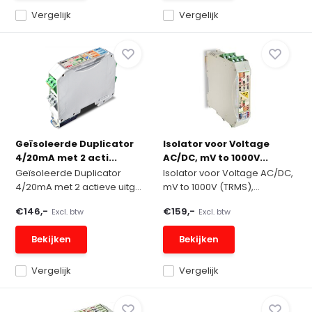
Vergelijk
Vergelijk
Geïsoleerde Duplicator
Isolator voor Voltage
4/20mA met 2 acti...
AC/DC, mV to 1000V...
Geïsoleerde Duplicator
Isolator voor Voltage AC/DC,
4/20mA met 2 actieve uitg...
mV to 1000V (TRMS),...
€146,-
€159,-
Excl. btw
Excl. btw
Bekijken
Bekijken
Vergelijk
Vergelijk