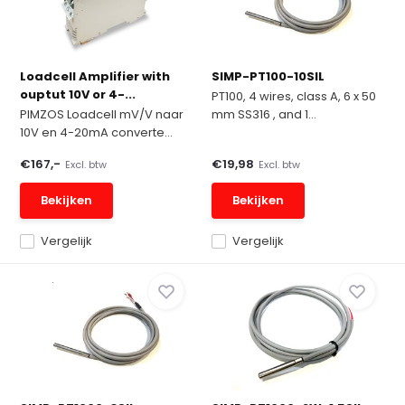
Loadcell Amplifier with
SIMP-PT100-10SIL
ouptut 10V or 4-...
PT100, 4 wires, class A, 6 x 50
PIMZOS Loadcell mV/V naar
mm SS316 , and 1...
10V en 4-20mA converte...
€167,-
€19,98
Excl. btw
Excl. btw
Bekijken
Bekijken
Vergelijk
Vergelijk