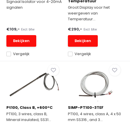
Temperatuur
Signaal Isolator voor 4-20mA
signalen
Groot Display voor het
weergeven van
Temperatuur...
€109,-
€290,-
Excl. btw
Excl. btw
Bekijken
Bekijken
Vergelijk
Vergelijk
Pt100, Class B, +600°C
SIMP-PT100-3TEF
PT100, 3 wires, class B,
PT100, 4 wires, class A, 4 x 50
Mineral insulated, SS31...
mm SS316 , and 3...