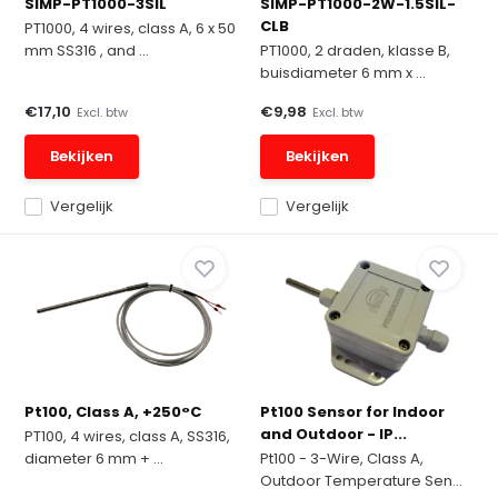
SIMP-PT1000-3SIL
SIMP-PT1000-2W-1.5SIL-
CLB
PT1000, 4 wires, class A, 6 x 50
mm SS316 , and ...
PT1000, 2 draden, klasse B,
buisdiameter 6 mm x ...
€17,10
€9,98
Excl. btw
Excl. btw
Bekijken
Bekijken
Vergelijk
Vergelijk
Pt100, Class A, +250°C
Pt100 Sensor for Indoor
and Outdoor - IP...
PT100, 4 wires, class A, SS316,
diameter 6 mm + ...
Pt100 - 3-Wire, Class A,
Outdoor Temperature Sen...