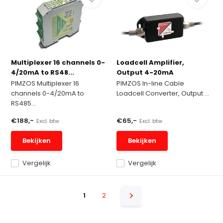
Multiplexer 16 channels 0-
Loadcell Amplifier,
4/20mA to RS48...
Output 4-20mA
PIMZOS Multiplexer 16
PIMZOS In-line Cable
channels 0-4/20mA to
Loadcell Converter, Output ...
RS485...
€188,-
€65,-
Excl. btw
Excl. btw
Bekijken
Bekijken
Vergelijk
Vergelijk
1
2