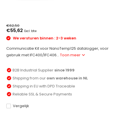
€62,50
€55,62
Excl. btw
We versturen binnen : 2-3 weken
Communicatie Kit voor NanoTemp125 datalogger, voor
gebruik met IFC400/IFC406...
Toon meer
B2B Industrial Supplier
since 1999
Shipping from our
own warehouse in NL
Shipping in EU with DPD Traceable
Reliable SSL & Secure Payments
Vergelijk