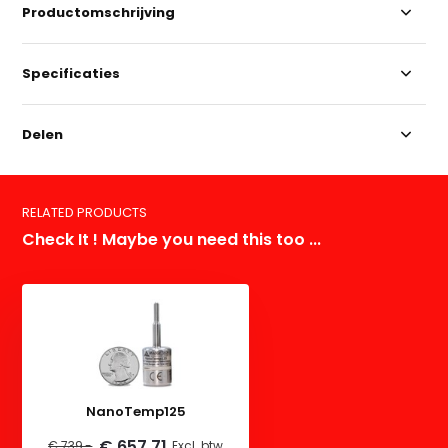
Productomschrijving
Specificaties
Delen
RELATED PRODUCTS
Check It ! Maybe you need this too ...
NanoTemp125
€ 657,71
€ 739,-
Excl. btw