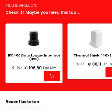
RELATED PRODUCTS
Check It ! Maybe you need this too ...
IFC400 Data Logger Interface
Thermal Shield 140X
(USB)
€ 88,11
€ 99,-
Excl. 
€ 106,80
€ 120,-
Excl. btw
Recent bekeken