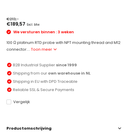
€213,-
€189,57
Excl. btw
We versturen binnen : 3 weken
100 Ω platinum RTD probe with NPT mounting thread and M12
connector....
Toon meer
B2B Industrial Supplier
since 1999
Shipping from our
own warehouse in NL
Shipping in EU with DPD Traceable
Reliable SSL & Secure Payments
Vergelijk
Productomschrijving