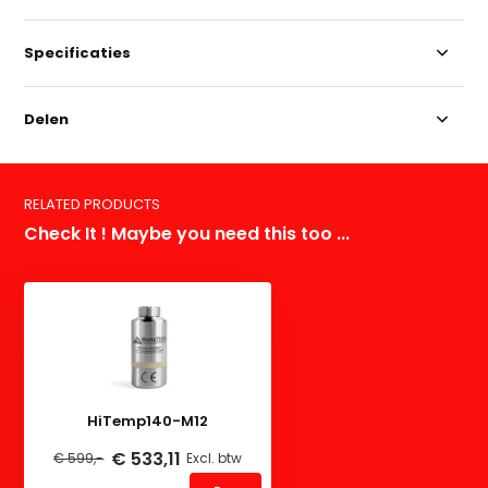
Specificaties
Delen
RELATED PRODUCTS
Check It ! Maybe you need this too ...
HiTemp140-M12
€ 533,11
€ 599,-
Excl. btw