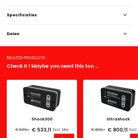
Specificaties
Delen
RELATED PRODUCTS
Check It ! Maybe you need this too ...
Shock300
Ultrashock
€ 533,11
€ 800,11
€ 599,-
Excl. btw
€ 899,-
Excl