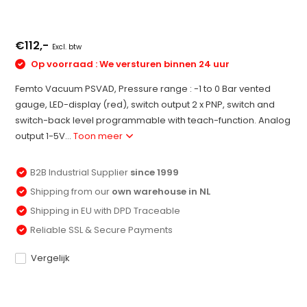
€112,-
Excl. btw
Op voorraad : We versturen binnen 24 uur
Femto Vacuum PSVAD, Pressure range : -1 to 0 Bar vented
gauge, LED-display (red), switch output 2 x PNP, switch and
switch-back level programmable with teach-function. Analog
output 1-5V...
Toon meer
B2B Industrial Supplier
since 1999
Shipping from our
own warehouse in NL
Shipping in EU with DPD Traceable
Reliable SSL & Secure Payments
Vergelijk