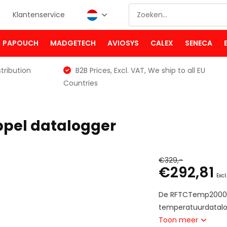
Klantenservice
PAPOUCH
MADGETECH
AVIOSYS
CALEX
SENECA
tribution
B2B Prices, Excl. VAT, We ship to all EU
Countries
pel datalogger
€329,-
€292,81
Excl
De RFTCTemp2000A 
temperatuurdatalogg
Toon meer