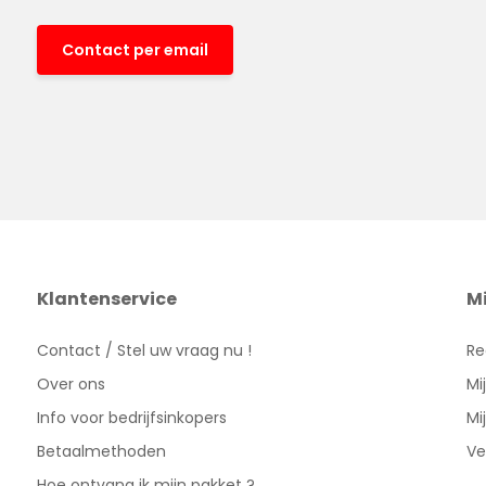
Contact per email
Klantenservice
M
Contact / Stel uw vraag nu !
Re
Over ons
Mi
Info voor bedrijfsinkopers
Mi
Betaalmethoden
Ve
Hoe ontvang ik mijn pakket ?