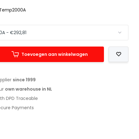
Temp2000A
Toevoegen aan winkelwagen
upplier
since 1999
our
own warehouse in NL
with DPD Traceable
Secure Payments