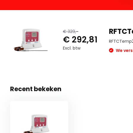
RFTCT
€ 329,-
€ 292,81
RFTCTemp
Excl. btw
We vers
Recent bekeken