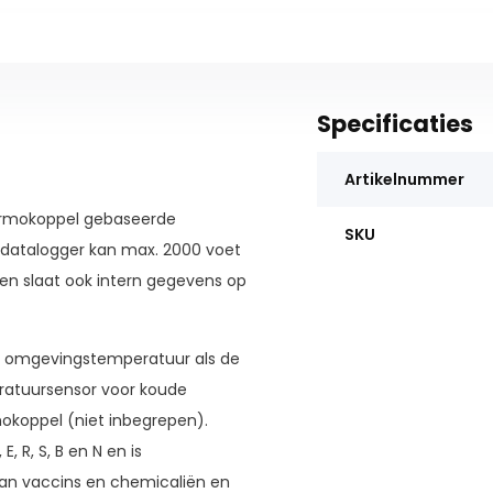
Specificaties
Artikelnummer
ermokoppel gebaseerde
SKU
datalogger kan max. 2000 voet
en slaat ook intern gegevens op
e omgevingstemperatuur als de
ratuursensor voor koude
okoppel (niet inbegrepen).
 R, S, B en N en is
van vaccins en chemicaliën en