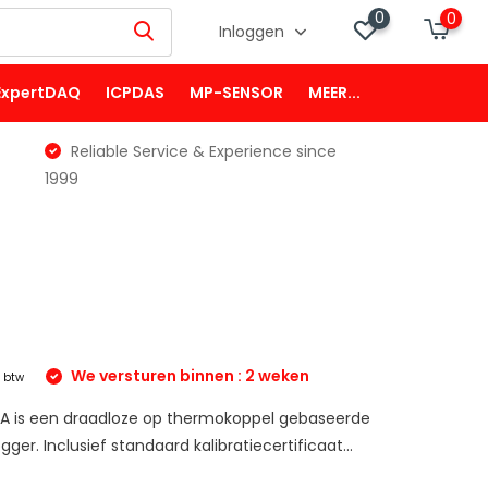
0
0
Inloggen
ExpertDAQ
ICPDAS
MP-SENSOR
MEER...
Reliable Service & Experience since
1999
We versturen binnen : 2 weken
. btw
is een draadloze op thermokoppel gebaseerde
er. Inclusief standaard kalibratiecertificaat...