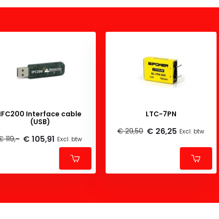
IFC200 Interface cable
LTC-7PN
(USB)
€ 26,25
€ 29,50
Excl. btw
€ 105,91
€ 119,-
Excl. btw