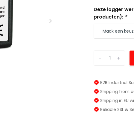
Deze logger werk
producten):
*
-
+
B2B Industrial S
Shipping from 
Shipping in EU 
Reliable SSL & 