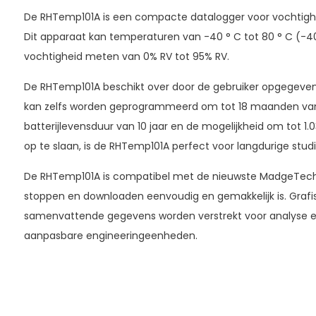
De RHTemp101A is een compacte datalogger voor vochtig
Dit apparaat kan temperaturen van -40 ° C tot 80 ° C (-40 
vochtigheid meten van 0% RV tot 95% RV.
De RHTemp101A beschikt over door de gebruiker opgegeven
kan zelfs worden geprogrammeerd om tot 18 maanden van 
batterijlevensduur van 10 jaar en de mogelijkheid om tot 1.
op te slaan, is de RHTemp101A perfect voor langdurige studi
De RHTemp101A is compatibel met de nieuwste MadgeTech 
stoppen en downloaden eenvoudig en gemakkelijk is. Grafi
samenvattende gegevens worden verstrekt voor analyse 
aanpasbare engineeringeenheden.