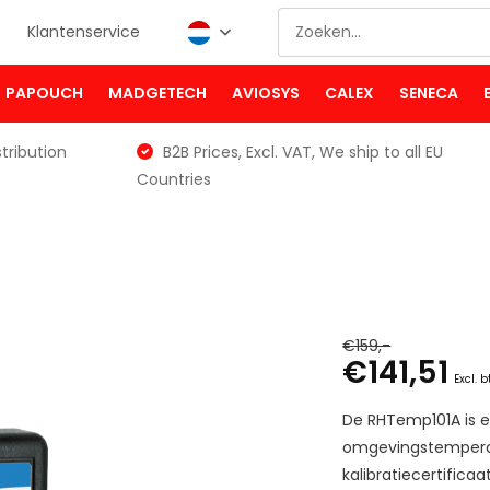
Klantenservice
PAPOUCH
MADGETECH
AVIOSYS
CALEX
SENECA
tribution
B2B Prices, Excl. VAT, We ship to all EU
Countries
€159,-
€141,51
Excl. 
De RHTemp101A is 
omgevingstemperat
kalibratiecertificaat