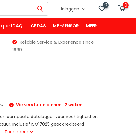
0
0
Inloggen
ExpertDAQ
ICPDAS
MP-SENSOR
MEER...
Reliable Service & Experience since
1999
We versturen binnen : 2 weken
btw
een compacte datalogger voor vochtigheid en
uur. Inclusief ISO17025 geaccrediteerd
...
Toon meer