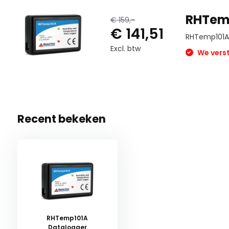
RHTem
€ 159,-
€ 141,51
RHTemp101A
Excl. btw
We verst
Recent bekeken
RHTemp101A
Datalogger