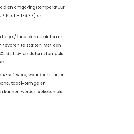
heid en omgevingstemperatuur.
° F tot + 176 ° F) en
 hoge / lage alarmlimieten en
tevoren te starten. Met een
032.192 tijd- en datumstempels
es.
4-software, waardoor starten,
sche, tabelvormige en
en kunnen worden bekeken als