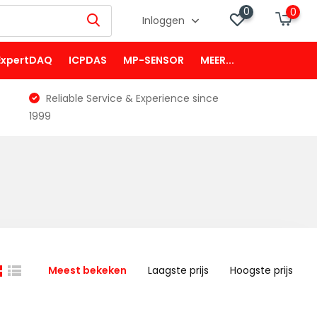
0
0
Inloggen
ExpertDAQ
ICPDAS
MP-SENSOR
MEER...
Reliable Service & Experience since
1999
Meest bekeken
Laagste prijs
Hoogste prijs