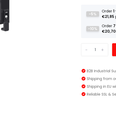
Order
1
-5%
€21,85
Order
7
-10%
€20,70
-
+
B2B Industrial S
Shipping from 
Shipping in EU 
Reliable SSL & 