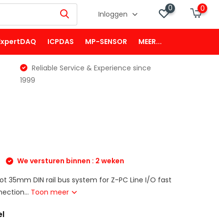
0
0
Inloggen
ExpertDAQ
ICPDAS
MP-SENSOR
MEER...
Reliable Service & Experience since
1999
We versturen binnen : 2 weken
lot 35mm DIN rail bus system for Z-PC Line I/O fast
ection...
Toon meer
el