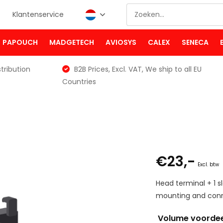
Klantenservice
PAPOUCH
MADGETECH
AVIOSYS
CALEX
SENECA
tribution
B2B Prices, Excl. VAT, We ship to all EU
Countries
€23,-
Excl. btw
Head terminal + 1 s
mounting and conn
Volume voorde