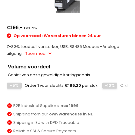
€196,-
Excl. btw
Op voorraad : We versturen binnen 24 uur
Z-SG3, Loadcell versterker, USB, RS485 Modbus +Analoge
uitgang...
Toon meer
Volume voordeel
Geniet van deze geweldige kortingsdeals
-5%
Order
1
voor slechts
€186,20
per stuk
-10%
Order
B2B Industrial Supplier
since 1999
Shipping from our
own warehouse in NL
Shipping in EU with DPD Traceable
Reliable SSL & Secure Payments