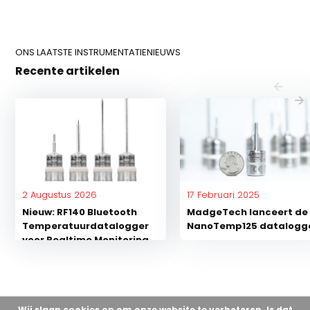
ONS LAATSTE INSTRUMENTATIENIEUWS
Recente artikelen
2 Augustus 2026
17 Februari 2025
Nieuw: RF140 Bluetooth
MadgeTech lanceert de
Temperatuurdatalogger
NanoTemp125 datalogg
voor Realtime Monitoring
tot +140 °C
Wij slaan cookies op om onze website te verbeteren. Is dat