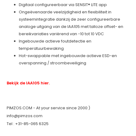
Digitaal configureerbaar via SENSIT® LITE app
Ongeëvenaarde veelzijdigheid en flexibiliteit in
systeemintegratie dankzij de zeer configureerbare
analoge uitgang van de IAA105 met talloze offset- en
bereikvariaties variërend van -10 tot 10 VDC
Ingebouwde actieve foutdetectie en
temperatuurbewaking
Hot-swappable met ingebouwde actieve ESD-en
overspanning / stroombeveiliging
Bekijk de IAA105 hier.
PIMZOS.COM - At your service since 2000:)
info@pimzos.com
Tel : +31-85-065 6325