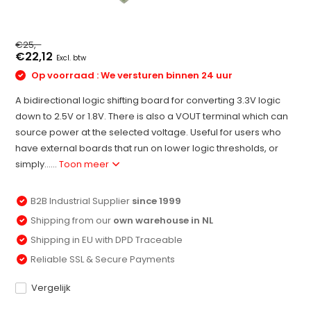
€25,-
€22,12
Excl. btw
Op voorraad : We versturen binnen 24 uur
A bidirectional logic shifting board for converting 3.3V logic
down to 2.5V or 1.8V. There is also a VOUT terminal which can
source power at the selected voltage. Useful for users who
have external boards that run on lower logic thresholds, or
simply......
Toon meer
B2B Industrial Supplier
since 1999
Shipping from our
own warehouse in NL
Shipping in EU with DPD Traceable
Reliable SSL & Secure Payments
Vergelijk