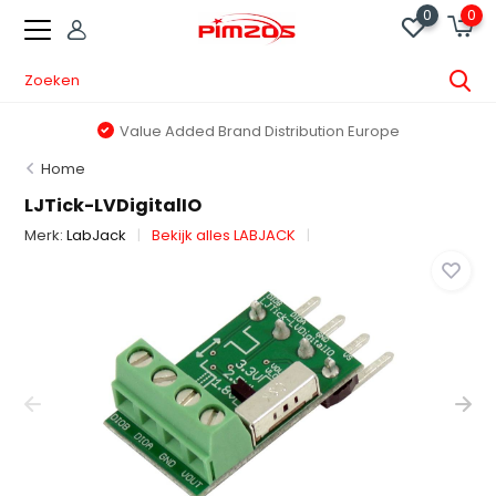
0
0
Value Added Brand Distribution Europe
Home
LJTick-LVDigitalIO
Merk:
LabJack
Bekijk alles LABJACK