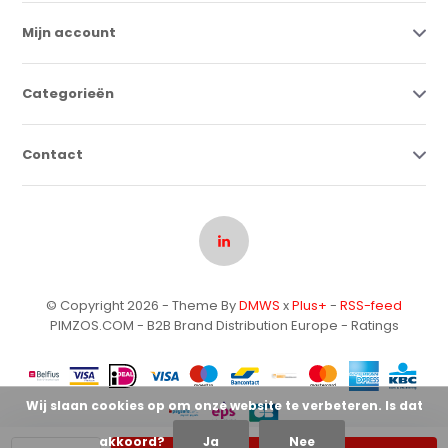
Mijn account
Categorieën
Contact
© Copyright 2026 - Theme By
DMWS
x
Plus+
-
RSS-feed
PIMZOS.COM - B2B Brand Distribution Europe
- Ratings
Wij slaan cookies op om onze website te verbeteren. Is dat
akkoord?
Ja
Nee