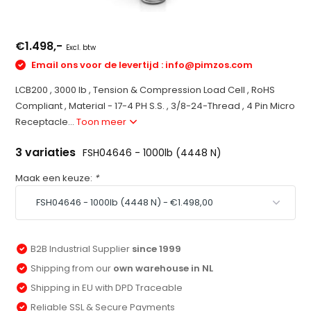
€1.498,-
Excl. btw
Email ons voor de levertijd :
info@pimzos.com
LCB200 , 3000 lb , Tension & Compression Load Cell , RoHS
Compliant , Material - 17-4 PH S.S. , 3/8-24-Thread , 4 Pin Micro
Receptacle...
Toon meer
3 variaties
FSH04646 - 1000lb (4448 N)
Maak een keuze:
*
B2B Industrial Supplier
since 1999
Shipping from our
own warehouse in NL
Shipping in EU with DPD Traceable
Reliable SSL & Secure Payments