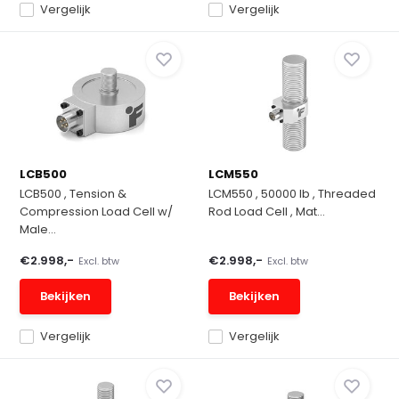
Vergelijk
Vergelijk
LCB500
LCM550
LCB500 , Tension &
LCM550 , 50000 lb , Threaded
Compression Load Cell w/
Rod Load Cell , Mat...
Male...
€2.998,-
€2.998,-
Excl. btw
Excl. btw
Bekijken
Bekijken
Vergelijk
Vergelijk