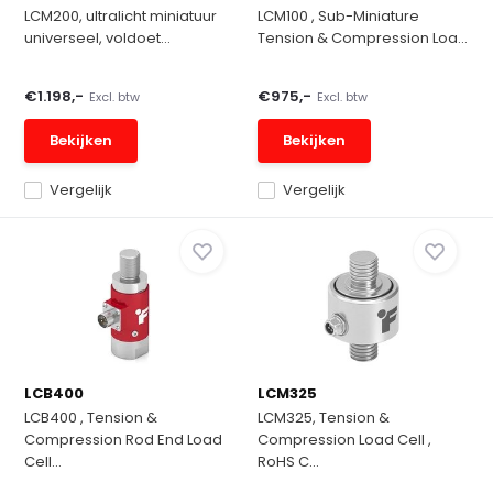
LCM200, ultralicht miniatuur
LCM100 , Sub-Miniature
universeel, voldoet...
Tension & Compression Loa...
€1.198,-
€975,-
Excl. btw
Excl. btw
Bekijken
Bekijken
Vergelijk
Vergelijk
LCB400
LCM325
LCB400 , Tension &
LCM325, Tension &
Compression Rod End Load
Compression Load Cell ,
Cell...
RoHS C...