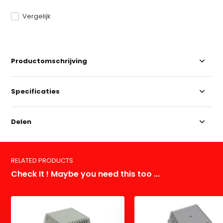
Vergelijk
Productomschrijving
Specificaties
Delen
RELATED PRODUCTS
Check It ! Maybe you need this too ...